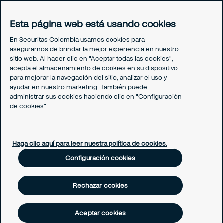
Portal del Empleado
Esta página web está usando cookies
Soporte empleado
Periódico Securitízate
En Securitas Colombia usamos cookies para
Un café con Securitas
asegurarnos de brindar la mejor experiencia en nuestro
sitio web. Al hacer clic en "Aceptar todas las cookies",
acepta el almacenamiento de cookies en su dispositivo
Legal
para mejorar la navegación del sitio, analizar el uso y
Nuestras políticas
ayudar en nuestro marketing. También puede
Política de Protección de datos
administrar sus cookies haciendo clic en "Configuración
de cookies"
Política de Cookies
Configuración cookies
Haga clic aquí para leer nuestra política de cookies.
Configuración cookies
Rechazar cookies
Aceptar cookies