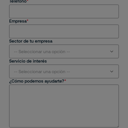
Teléfono
Tengo una consulta general
Empresa
Sector de tu empresa
-- Seleccionar una opción --
Servicio de interés
Aviación
-- Seleccionar una opción --
¿Cómo podemos ayudarte?
Centros Comerciales y Retail
Seguridad Física
Educativo
Seguridad Remota
Energético
Protección Contra Incendios
Industrial
Seguridad Mobile