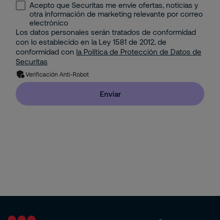
Acepto que Securitas me envíe ofertas, noticias y
Minería e Hidrocarburos
otra información de marketing relevante por correo
Seguridad Electrónica
electrónico
Los datos personales serán tratados de conformidad
Portuario
con lo establecido en la Ley 1581 de 2012, de
Gestión Corporativa del Riesgo
conformidad con
la Política de Protección de Datos de
Property
Securitas
Solución de Seguridad: Integración de 2 o más
Verificación Anti-Robot
Servicios con Tecnología
Residencial
Enviar
Pyme
Hogar (Apartamento o Casa)