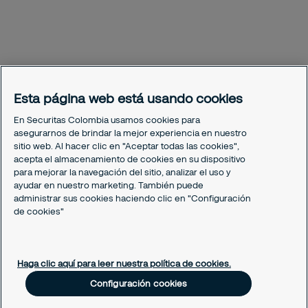
Esta página web está usando cookies
Protege tu operación con una
En Securitas Colombia usamos cookies para
solución diseñada a tu medida
asegurarnos de brindar la mejor experiencia en nuestro
sitio web. Al hacer clic en "Aceptar todas las cookies",
Déjanos tus datos y uno de nuestros especialistas te
acepta el almacenamiento de cookies en su dispositivo
contactará para entender tu operación, identificar
para mejorar la navegación del sitio, analizar el uso y
riesgos y diseñar una solución de seguridad inteligente
ayudar en nuestro marketing. También puede
que realmente funcione.
administrar sus cookies haciendo clic en "Configuración
de cookies"
Motivo del contacto:
Haga clic aquí para leer nuestra política de cookies.
Seleccionar
Configuración cookies
Nombre