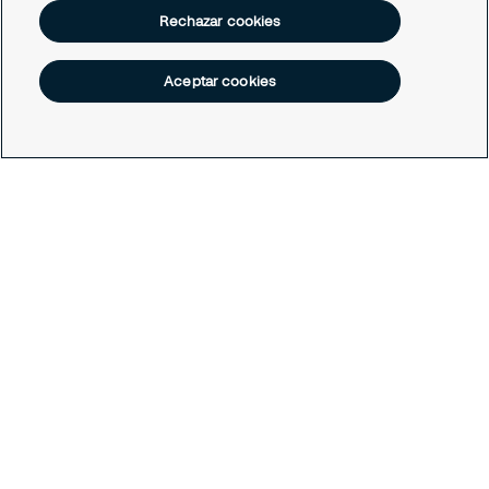
Rechazar cookies
Estoy interesado en servicios y/o soluciones de
Securitas
Email
Aceptar cookies
Soy cliente actual
Estoy interesado en una oportunidad de empleo
Teléfono
Tengo una consulta general
Empresa
Sector de tu empresa
-- Seleccionar una opción --
Servicio de interés
Aviación
-- Seleccionar una opción --
¿Cómo podemos ayudarte?
Centros Comerciales y Retail
Seguridad Física