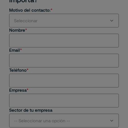
Motivo del contacto:
Seleccionar
Nombre
Estoy interesado en servicios y/o soluciones de
Securitas
Email
Soy cliente actual
Estoy interesado en una oportunidad de empleo
Teléfono
Tengo una consulta general
Empresa
Sector de tu empresa
-- Seleccionar una opción --