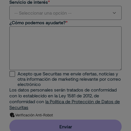
Servicio de interés
Aviación
-- Seleccionar una opción --
¿Cómo podemos ayudarte?
Centros Comerciales y Retail
Seguridad Física
Educativo
Seguridad Remota
Energético
Protección Contra Incendios
Industrial
Seguridad Mobile
Acepto que Securitas me envíe ofertas, noticias y
Minería e Hidrocarburos
otra información de marketing relevante por correo
Seguridad Electrónica
electrónico
Los datos personales serán tratados de conformidad
Portuario
con lo establecido en la Ley 1581 de 2012, de
Gestión Corporativa del Riesgo
conformidad con
la Política de Protección de Datos de
Property
Securitas
Solución de Seguridad: Integración de 2 o más
Verificación Anti-Robot
Servicios con Tecnología
Residencial
Enviar
Pyme