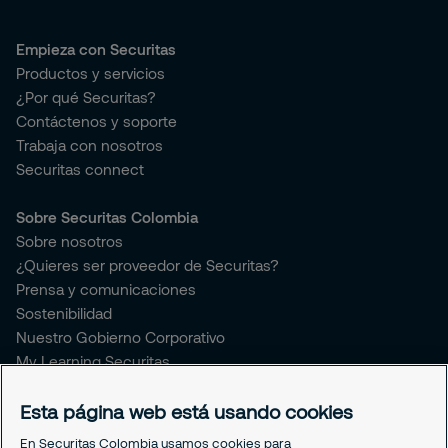
Empieza con Securitas
Productos y servicios
¿Por qué Securitas?
Contáctenos y soporte
Trabaja con nosotros
Securitas connect
Sobre Securitas Colombia
Sobre nosotros
¿Quieres ser proveedor de Securitas?
Prensa y comunicaciones
Sostenibilidad
Nuestro Gobierno Corporativo
My Learning Securitas
Portal del Empleado
Soporte empleado
Esta página web está usando cookies
Periódico Securitízate
En Securitas Colombia usamos cookies para