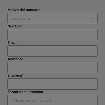
Motivo del contacto:
Seleccionar
Nombre
Estoy interesado en servicios y/o soluciones de
Securitas
Email
Soy cliente actual
Estoy interesado en una oportunidad de empleo
Teléfono
Tengo una consulta general
Empresa
Sector de tu empresa
-- Seleccionar una opción --