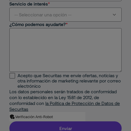
Servicio de interés
Aviación
-- Seleccionar una opción --
¿Cómo podemos ayudarte?
Centros Comerciales y Retail
Seguridad Física
Educativo
Seguridad Remota
Energético
Protección Contra Incendios
Industrial
Seguridad Mobile
Acepto que Securitas me envíe ofertas, noticias y
Minería e Hidrocarburos
otra información de marketing relevante por correo
Seguridad Electrónica
electrónico
Los datos personales serán tratados de conformidad
Portuario
con lo establecido en la Ley 1581 de 2012, de
Gestión Corporativa del Riesgo
conformidad con
la Política de Protección de Datos de
Property
Securitas
Solución de Seguridad: Integración de 2 o más
Verificación Anti-Robot
Servicios con Tecnología
Residencial
Enviar