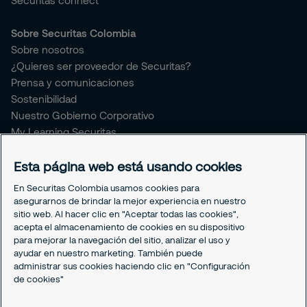
Securitas connect
Sobre Securitas Colombia
Sobre nosotros
¿Quieres ser proveedor de Securitas?
Prensa y comunicaciones
Sostenibilidad
Nuestro Gobierno Corporativo
My Learning Securitas
Portal del Empleado
Soporte empleado
Esta página web está usando cookies
Periódico Securitízate
En Securitas Colombia usamos cookies para
Un café con Securitas
asegurarnos de brindar la mejor experiencia en nuestro
sitio web. Al hacer clic en "Aceptar todas las cookies",
acepta el almacenamiento de cookies en su dispositivo
Legal
para mejorar la navegación del sitio, analizar el uso y
Nuestras políticas
ayudar en nuestro marketing. También puede
Política de Protección de datos
administrar sus cookies haciendo clic en "Configuración
Política de Cookies
de cookies"
Configuración cookies