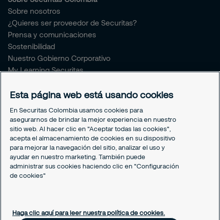
Sobre nosotros
¿Quieres ser proveedor de Securitas?
Prensa y comunicaciones
Sostenibilidad
Nuestro Gobierno Corporativo
My Learning Securitas
Portal del Empleado
Soporte empleado
Esta página web está usando cookies
Periódico Securitízate
En Securitas Colombia usamos cookies para
Un café con Securitas
asegurarnos de brindar la mejor experiencia en nuestro
sitio web. Al hacer clic en "Aceptar todas las cookies",
acepta el almacenamiento de cookies en su dispositivo
Legal
para mejorar la navegación del sitio, analizar el uso y
Nuestras políticas
ayudar en nuestro marketing. También puede
Política de Protección de datos
administrar sus cookies haciendo clic en "Configuración
Política de Cookies
de cookies"
Configuración cookies
Haga clic aquí para leer nuestra política de cookies.