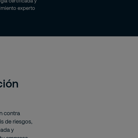
gía certificada y
miento experto
ción
n contra
s de riesgos,
cada y