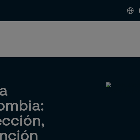
idad
Noticias & Perspectivas
Contáctenos 
ra
ombia:
cción,
ención