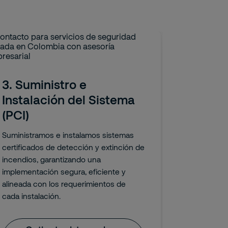
3. Suministro e
4. Pro
Instalación del Sistema
Capaci
(PCI)
Especi
Suministramos e instalamos sistemas
Configuram
certificados de detección y extinción de
capacitamo
incendios, garantizando una
correctam
implementación segura, eficiente y
asegurando
alineada con los requerimientos de
equipos y 
cada instalación.
incendios.