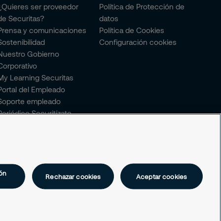
¿Quieres ser proveedor
Política de Protección de
de Securitas?
datos
Prensa y comunicaciones
Política de Cookies
Sostenibilidad
Configuración cookies
Nuestro Gobierno
Corporativo
My Learning Securitas
Portal del Empleado
Soporte empleado
Periódico Securitízate
Un café con Securitas
ón
Rechazar cookies
Aceptar cookies