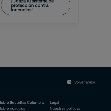
¡Cotiza tu sistema de
protección contra
¡Ag
incendios!
espe
Volver arriba
Sobre Securitas Colombia
Legal
Sobre nosotros
Nuestras políticas