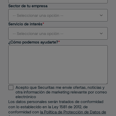
Sector de tu empresa
-- Seleccionar una opción --
Servicio de interés
Aviación
-- Seleccionar una opción --
¿Cómo podemos ayudarte?
Centros Comerciales y Retail
Seguridad Física
Educativo
Seguridad Remota
Energético
Protección Contra Incendios
Industrial
Seguridad Mobile
Acepto que Securitas me envíe ofertas, noticias y
Minería e Hidrocarburos
otra información de marketing relevante por correo
Seguridad Electrónica
electrónico
Los datos personales serán tratados de conformidad
Portuario
con lo establecido en la Ley 1581 de 2012, de
Gestión Corporativa del Riesgo
conformidad con
la Política de Protección de Datos de
Property