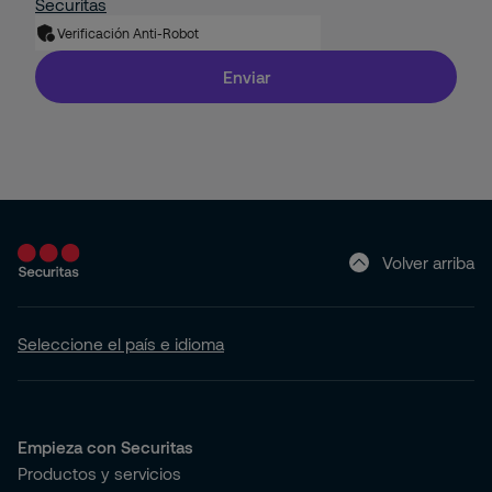
Securitas
Solución de Seguridad: Integración de 2 o más
Verificación Anti-Robot
Servicios con Tecnología
Residencial
Enviar
Pyme
Hogar (Apartamento o Casa)
Volver arriba
Seleccione el país e idioma
Empieza con Securitas
Productos y servicios