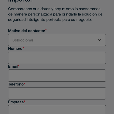
Compártanos sus datos y hoy mismo lo asesoramos
de manera personalizada para brindarle la solución de
seguridad inteligente perfecta para su negocio.
Motivo del contacto:
Seleccionar
Nombre
Estoy interesado en servicios y/o soluciones de
Securitas
Email
Soy cliente actual
Estoy interesado en una oportunidad de empleo
Teléfono
Tengo una consulta general
Empresa