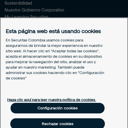
Sostenibilidad
Nuestro Gobierno Corporativo
My Learning Securitas
Portal del Empleado
Soporte empleado
Esta página web está usando cookies
Periódico Securitízate
En Securitas Colombia usamos cookies para
Un café con Securitas
asegurarnos de brindar la mejor experiencia en nuestro
sitio web. Al hacer clic en "Aceptar todas las cookies",
acepta el almacenamiento de cookies en su dispositivo
Legal
para mejorar la navegación del sitio, analizar el uso y
Nuestras políticas
ayudar en nuestro marketing. También puede
Política de Protección de datos
administrar sus cookies haciendo clic en "Configuración
Política de Cookies
de cookies"
Configuración cookies
Haga clic aquí para leer nuestra política de cookies.
Configuración cookies
Rechazar cookies