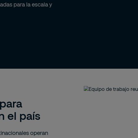
adas para la escala y
 para
 el país
tinacionales operan