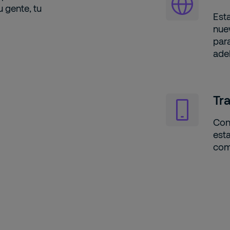
 gente, tu
Est
nue
par
ade
Tr
Con
esta
com