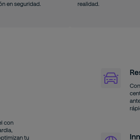
ión en seguridad.
realidad.
Re
Con
cen
ante
rápi
el con
rdia,
In
optimizan tu