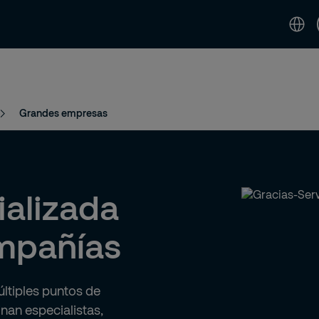
idad
Noticias & Perspectivas
Contáctenos 
Grandes empresas
alizada
mpañías
últiples puntos de
nan especialistas,