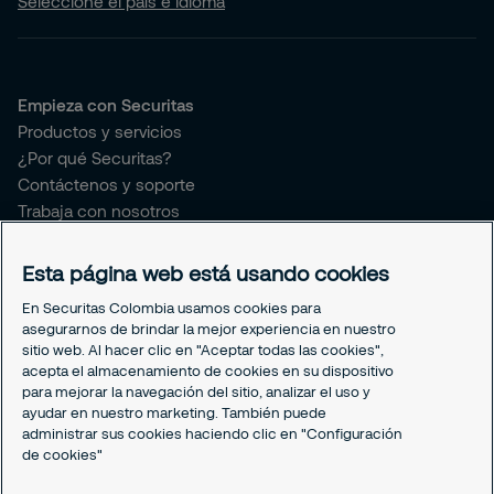
Seleccione el país e idioma
Empieza con Securitas
Productos y servicios
¿Por qué Securitas?
Contáctenos y soporte
Trabaja con nosotros
Securitas connect
Esta página web está usando cookies
Sobre Securitas Colombia
En Securitas Colombia usamos cookies para
Sobre nosotros
asegurarnos de brindar la mejor experiencia en nuestro
¿Quieres ser proveedor de Securitas?
sitio web. Al hacer clic en "Aceptar todas las cookies",
Prensa y comunicaciones
acepta el almacenamiento de cookies en su dispositivo
para mejorar la navegación del sitio, analizar el uso y
Sostenibilidad
ayudar en nuestro marketing. También puede
Nuestro Gobierno Corporativo
administrar sus cookies haciendo clic en "Configuración
My Learning Securitas
de cookies"
Portal del Empleado