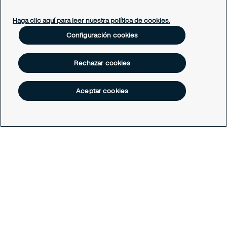
Soporte empleado
Periódico Securitízate
Haga clic aquí para leer nuestra política de cookies.
Un café con Securitas
Configuración cookies
Legal
Rechazar cookies
Nuestras políticas
Política de Protección de datos
Política de Cookies
Aceptar cookies
Configuración cookies
Todos los derechos reservados © Securitas Colombia 2026