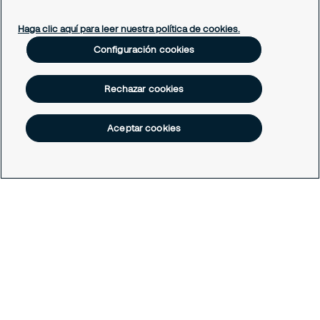
Soporte empleado
Periódico Securitízate
Haga clic aquí para leer nuestra política de cookies.
Un café con Securitas
Configuración cookies
Legal
Rechazar cookies
Nuestras políticas
Política de Protección de datos
Política de Cookies
Aceptar cookies
Configuración cookies
Todos los derechos reservados © Securitas Colombia 2026