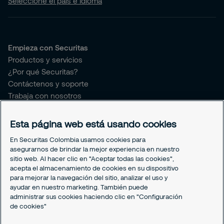
Seleccione el país e idioma
Empieza con Securitas
Productos y servicios
¿Por qué Securitas?
Contáctenos y soporte
Trabaja con nosotros
Securitas connect
Esta página web está usando cookies
Sobre Securitas Colombia
En Securitas Colombia usamos cookies para
Sobre nosotros
asegurarnos de brindar la mejor experiencia en nuestro
¿Quieres ser proveedor de Securitas?
sitio web. Al hacer clic en "Aceptar todas las cookies",
Prensa y comunicaciones
acepta el almacenamiento de cookies en su dispositivo
para mejorar la navegación del sitio, analizar el uso y
Sostenibilidad
ayudar en nuestro marketing. También puede
Nuestro Gobierno Corporativo
administrar sus cookies haciendo clic en "Configuración
My Learning Securitas
de cookies"
Portal del Empleado