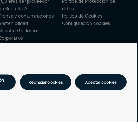
¿Quieres ser proveedor
Política de Protección de
de Securitas?
datos
Prensa y comunicaciones
Política de Cookies
Sostenibilidad
Configuración cookies
Nuestro Gobierno
Corporativo
My Learning Securitas
Portal del Empleado
Soporte empleado
Periódico Securitízate
Un café con Securitas
ón
Rechazar cookies
Aceptar cookies