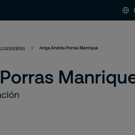
idad
Noticias & Perspectivas
Contáctenos 
o corporativo
Jorge Andrés Porras Manrique
 Porras Manriqu
ación