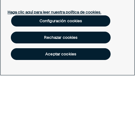
Soporte empleado
Periódico Securitízate
Haga clic aquí para leer nuestra política de cookies.
Un café con Securitas
Configuración cookies
Legal
Rechazar cookies
Nuestras políticas
Política de Protección de datos
Política de Cookies
Aceptar cookies
Configuración cookies
Todos los derechos reservados © Securitas Colombia 2026