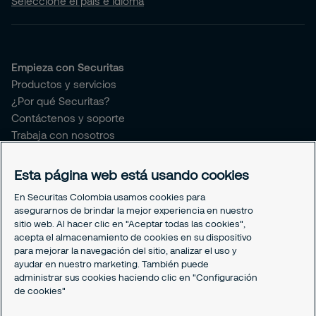
Seleccione el país e idioma
Empieza con Securitas
Productos y servicios
¿Por qué Securitas?
Contáctenos y soporte
Trabaja con nosotros
Securitas connect
Esta página web está usando cookies
Sobre Securitas Colombia
En Securitas Colombia usamos cookies para
Sobre nosotros
asegurarnos de brindar la mejor experiencia en nuestro
¿Quieres ser proveedor de Securitas?
sitio web. Al hacer clic en "Aceptar todas las cookies",
Prensa y comunicaciones
acepta el almacenamiento de cookies en su dispositivo
para mejorar la navegación del sitio, analizar el uso y
Sostenibilidad
ayudar en nuestro marketing. También puede
Nuestro Gobierno Corporativo
administrar sus cookies haciendo clic en "Configuración
My Learning Securitas
de cookies"
Portal del Empleado