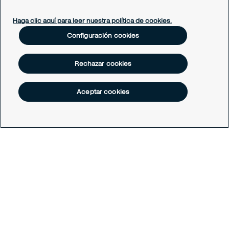
Soporte empleado
Periódico Securitízate
Haga clic aquí para leer nuestra política de cookies.
Un café con Securitas
Configuración cookies
Legal
Rechazar cookies
Nuestras políticas
Política de Protección de datos
Política de Cookies
Aceptar cookies
Configuración cookies
Todos los derechos reservados © Securitas Colombia 2026