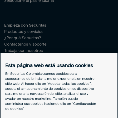
Seleccione el país e idioma
Empieza con Securitas
Productos y servicios
¿Por qué Securitas?
Contáctenos y soporte
Trabaja con nosotros
Securitas connect
Esta página web está usando cookies
Sobre Securitas Colombia
En Securitas Colombia usamos cookies para
Sobre nosotros
asegurarnos de brindar la mejor experiencia en nuestro
¿Quieres ser proveedor de Securitas?
sitio web. Al hacer clic en "Aceptar todas las cookies",
Prensa y comunicaciones
acepta el almacenamiento de cookies en su dispositivo
para mejorar la navegación del sitio, analizar el uso y
Sostenibilidad
ayudar en nuestro marketing. También puede
Nuestro Gobierno Corporativo
administrar sus cookies haciendo clic en "Configuración
My Learning Securitas
de cookies"
Portal del Empleado