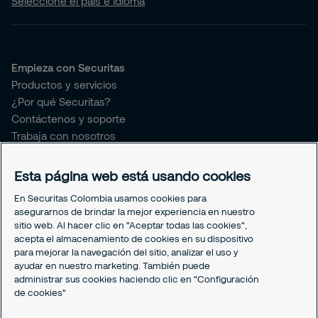
Seleccione el país e idioma
Empieza con Securitas
Productos y servicios
¿Por qué Securitas?
Contáctenos y soporte
Trabaja con nosotros
Securitas connect
Esta página web está usando cookies
Sobre Securitas Colombia
En Securitas Colombia usamos cookies para
Sobre nosotros
asegurarnos de brindar la mejor experiencia en nuestro
¿Quieres ser proveedor de Securitas?
sitio web. Al hacer clic en "Aceptar todas las cookies",
Prensa y comunicaciones
acepta el almacenamiento de cookies en su dispositivo
para mejorar la navegación del sitio, analizar el uso y
Sostenibilidad
ayudar en nuestro marketing. También puede
Nuestro Gobierno Corporativo
administrar sus cookies haciendo clic en "Configuración
My Learning Securitas
de cookies"
Portal del Empleado