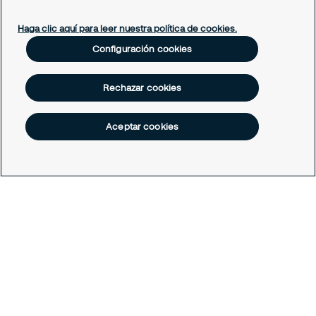
Soporte empleado
Periódico Securitízate
Haga clic aquí para leer nuestra política de cookies.
Un café con Securitas
Configuración cookies
Legal
Rechazar cookies
Nuestras políticas
Política de Protección de datos
Política de Cookies
Aceptar cookies
Configuración cookies
Todos los derechos reservados © Securitas Colombia 2026