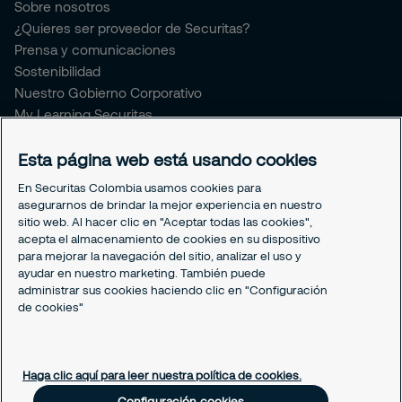
Sobre nosotros
¿Quieres ser proveedor de Securitas?
Prensa y comunicaciones
Sostenibilidad
Nuestro Gobierno Corporativo
My Learning Securitas
Portal del Empleado
Esta página web está usando cookies
Soporte empleado
Periódico Securitízate
En Securitas Colombia usamos cookies para
Un café con Securitas
asegurarnos de brindar la mejor experiencia en nuestro
sitio web. Al hacer clic en "Aceptar todas las cookies",
acepta el almacenamiento de cookies en su dispositivo
Legal
para mejorar la navegación del sitio, analizar el uso y
Nuestras políticas
ayudar en nuestro marketing. También puede
Política de Protección de datos
administrar sus cookies haciendo clic en "Configuración
de cookies"
Política de Cookies
Configuración cookies
Haga clic aquí para leer nuestra política de cookies.
Configuración cookies