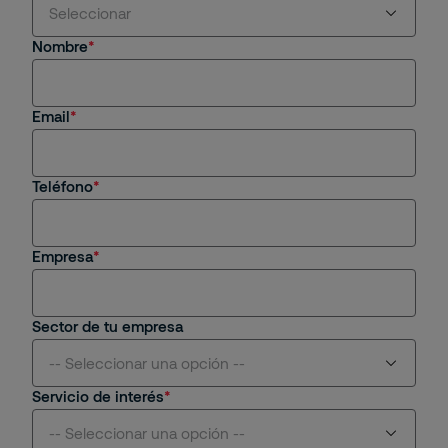
Seleccionar
Nombre
Estoy interesado en servicios y/o soluciones de
Securitas
Email
Soy cliente actual
Estoy interesado en una oportunidad de empleo
Teléfono
Tengo una consulta general
Empresa
Sector de tu empresa
-- Seleccionar una opción --
Servicio de interés
Aviación
-- Seleccionar una opción --