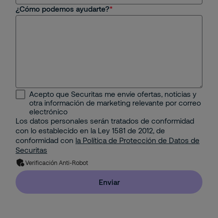
¿Cómo podemos ayudarte?
Centros Comerciales y Retail
Seguridad Física
Educativo
Seguridad Remota
Energético
Protección Contra Incendios
Industrial
Seguridad Mobile
Acepto que Securitas me envíe ofertas, noticias y
Minería e Hidrocarburos
otra información de marketing relevante por correo
Seguridad Electrónica
electrónico
Los datos personales serán tratados de conformidad
Portuario
con lo establecido en la Ley 1581 de 2012, de
Gestión Corporativa del Riesgo
conformidad con
la Política de Protección de Datos de
Property
Securitas
Solución de Seguridad: Integración de 2 o más
Verificación Anti-Robot
Servicios con Tecnología
Residencial
Enviar
Pyme
Hogar (Apartamento o Casa)