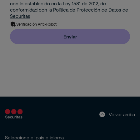
con lo establecido en la Ley 1581 de 2012, de
Gestión Corporativa del Riesgo
conformidad con
la Política de Protección de Datos de
Property
Securitas
Solución de Seguridad: Integración de 2 o más
Verificación Anti-Robot
Servicios con Tecnología
Residencial
Enviar
Pyme
Hogar (Apartamento o Casa)
Volver arriba
Seleccione el país e idioma