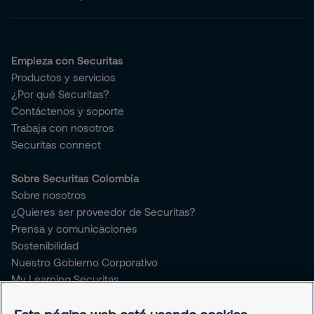
Empieza con Securitas
Productos y servicios
¿Por qué Securitas?
Contáctenos y soporte
Trabaja con nosotros
Securitas connect
Sobre Securitas Colombia
Sobre nosotros
¿Quieres ser proveedor de Securitas?
Prensa y comunicaciones
Sostenibilidad
Nuestro Gobierno Corporativo
My Learning Securitas
Portal del Empleado
Soporte empleado