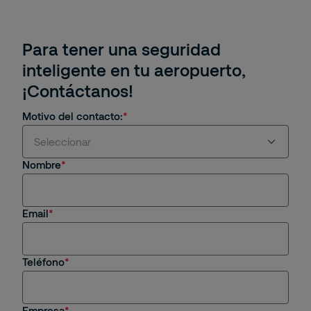
Para tener una seguridad
inteligente en tu aeropuerto,
¡Contáctanos!
Motivo del contacto:
Seleccionar
Nombre
Estoy interesado en servicios y/o soluciones de
Securitas
Email
Soy cliente actual
Estoy interesado en una oportunidad de empleo
Teléfono
Tengo una consulta general
Empresa