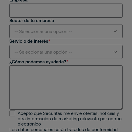
Sector de tu empresa
-- Seleccionar una opción --
Servicio de interés
Aviación
-- Seleccionar una opción --
¿Cómo podemos ayudarte?
Centros Comerciales y Retail
Seguridad Física
Educativo
Seguridad Remota
Energético
Protección Contra Incendios
Industrial
Seguridad Mobile
Acepto que Securitas me envíe ofertas, noticias y
Minería e Hidrocarburos
otra información de marketing relevante por correo
Seguridad Electrónica
electrónico
Los datos personales serán tratados de conformidad
Portuario