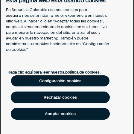
Esta página web está usando cookies
Periódico Securitízate
En Securitas Colombia usamos cookies para
Un café con Securitas
asegurarnos de brindar la mejor experiencia en nuestro
sitio web. Al hacer clic en "Aceptar todas las cookies",
acepta el almacenamiento de cookies en su dispositivo
Legal
para mejorar la navegación del sitio, analizar el uso y
Nuestras políticas
ayudar en nuestro marketing. También puede
Política de Protección de datos
administrar sus cookies haciendo clic en "Configuración
Política de Cookies
de cookies"
Configuración cookies
Haga clic aquí para leer nuestra política de cookies.
Configuración cookies
Rechazar cookies
Aceptar cookies
Todos los derechos reservados © Securitas Colombia 2026