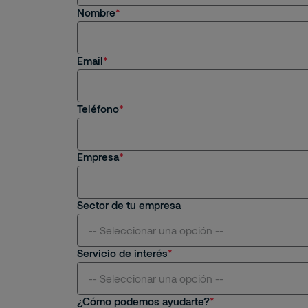
Nombre
Estoy interesado en servicios y/o soluciones 
Email
Soy cliente actual
Estoy interesado en una oportunidad de emp
Teléfono
Tengo una consulta general
Empresa
Sector de tu empresa
-- Seleccionar una opción --
Servicio de interés
Aviación
-- Seleccionar una opción --
¿Cómo podemos ayudarte?
Centros Comerciales y Retail