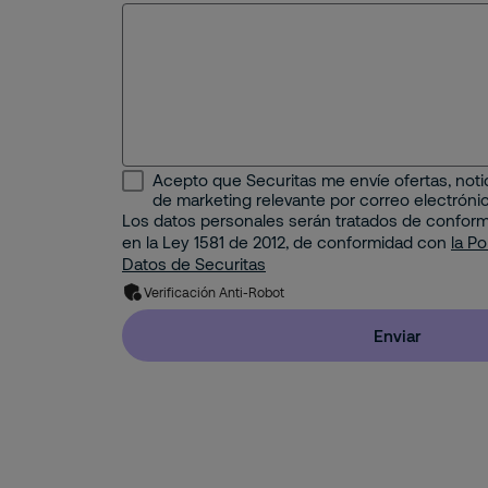
Seguridad Física
Educativo
Seguridad Remota
Energético
Protección Contra Incendios
Industrial
Seguridad Mobile
Acepto que Securitas me envíe ofertas, notic
Minería e Hidrocarburos
de marketing relevante por correo electróni
Seguridad Electrónica
Los datos personales serán tratados de conform
en la Ley 1581 de 2012, de conformidad con
Portuario
la Po
Datos de Securitas
Gestión Corporativa del Riesgo
Property
Verificación Anti-Robot
Solución de Seguridad: Integración de 2 o má
Enviar
Tecnología
Residencial
Pyme
Hogar (Apartamento o Casa)