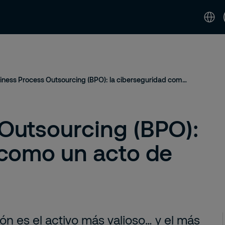
idad
Noticias & Perspectivas
Contáctenos 
Business Process Outsourcing (BPO): la ciberseguridad como un acto de servicio
Outsourcing (BPO):
 como un acto de
ión es el activo más valioso… y el más