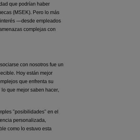
edad que podrían haber 
uecas (MSEK).
Pero lo más 
 interés —desde empleados 
 amenazas complejas con 
asociarse con nosotros fue un 
cible. Hoy están mejor 
omplejos que enfrenta su 
n lo que mejor saben hacer, 
ples "posibilidades" en el 
gencia personalizada, 
ble como lo estuvo esta 