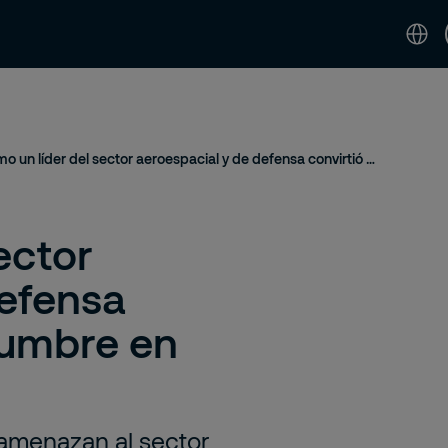
idad
Noticias & Perspectivas
Contáctenos 
Cómo un líder del sector aeroespacial y de defensa convirtió la incertidumbre en fortaleza
ector
defensa
idumbre en
amenazan al sector