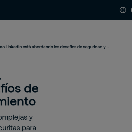
idad
Noticias & Perspectivas
Contáctenos 
Cómo LinkedIn está abordando los desafíos de seguridad y cumplimiento
á
fíos de
miento
omplejas y
curitas para