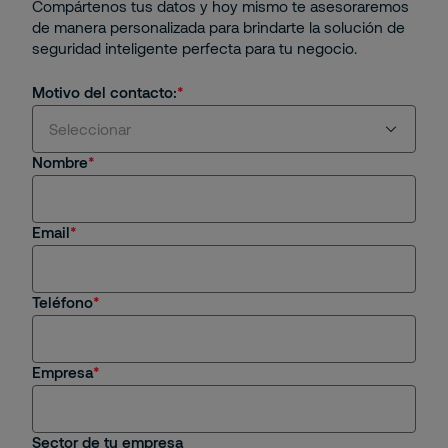
Compártenos tus datos y hoy mismo te asesoraremos
de manera personalizada para brindarte la solución de
seguridad inteligente perfecta para tu negocio.
Motivo del contacto:
Seleccionar
Nombre
Estoy interesado en servicios y/o soluciones de
Securitas
Email
Soy cliente actual
Estoy interesado en una oportunidad de empleo
Teléfono
Tengo una consulta general
Empresa
Sector de tu empresa