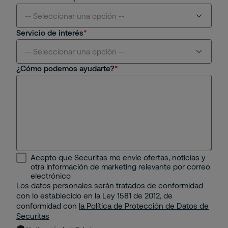
-- Seleccionar una opción --
Servicio de interés
Aviación
-- Seleccionar una opción --
¿Cómo podemos ayudarte?
Centros Comerciales y Retail
Seguridad Física
Educativo
Seguridad Remota
Energético
Protección Contra Incendios
Industrial
Seguridad Mobile
Acepto que Securitas me envíe ofertas, noticias y
Minería e Hidrocarburos
otra información de marketing relevante por correo
Seguridad Electrónica
electrónico
Los datos personales serán tratados de conformidad
Portuario
con lo establecido en la Ley 1581 de 2012, de
Gestión Corporativa del Riesgo
conformidad con
la Política de Protección de Datos de
Property
Securitas
Solución de Seguridad: Integración de 2 o más