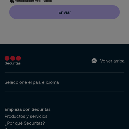
Verificación Anti-Robot
Servicios con Tecnología
Residencial
Enviar
Pyme
Hogar (Apartamento o Casa)
Volver arriba
Seleccione el país e idioma
Empieza con Securitas
Productos y servicios
¿Por qué Securitas?