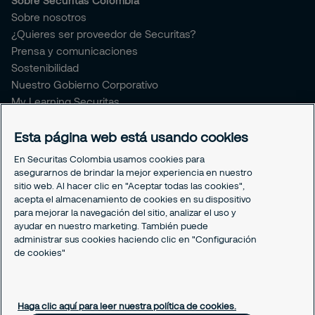
Sobre Securitas Colombia
Sobre nosotros
¿Quieres ser proveedor de Securitas?
Prensa y comunicaciones
Sostenibilidad
Nuestro Gobierno Corporativo
My Learning Securitas
Portal del Empleado
Soporte empleado
Esta página web está usando cookies
Periódico Securitízate
En Securitas Colombia usamos cookies para
Un café con Securitas
asegurarnos de brindar la mejor experiencia en nuestro
sitio web. Al hacer clic en "Aceptar todas las cookies",
acepta el almacenamiento de cookies en su dispositivo
Legal
para mejorar la navegación del sitio, analizar el uso y
Nuestras políticas
ayudar en nuestro marketing. También puede
Política de Protección de datos
administrar sus cookies haciendo clic en "Configuración
Política de Cookies
de cookies"
Configuración cookies
Haga clic aquí para leer nuestra política de cookies.