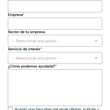
Tengo una consulta general
Empresa
Sector de tu empresa
-- Seleccionar una opción --
Servicio de interés
Aviación
-- Seleccionar una opción --
¿Cómo podemos ayudarte?
Centros Comerciales y Retail
Seguridad Física
Educativo
Seguridad Remota
Energético
Protección Contra Incendios
Industrial
Seguridad Mobile
Acepto que Securitas me envíe ofertas, noticias y