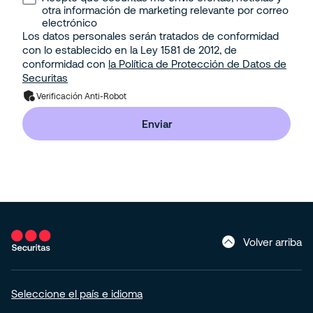
Minería e Hidrocarburos
otra información de marketing relevante por correo
Seguridad Electrónica
electrónico
Los datos personales serán tratados de conformidad
Portuario
con lo establecido en la Ley 1581 de 2012, de
Gestión Corporativa del Riesgo
conformidad con
la Política de Protección de Datos de
Property
Securitas
Solución de Seguridad: Integración de 2 o más
Verificación Anti-Robot
Servicios con Tecnología
Residencial
Enviar
Pyme
Hogar (Apartamento o Casa)
Volver arriba
Seleccione el país e idioma