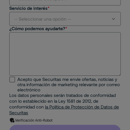
Servicio de interés
Aviación
-- Seleccionar una opción --
¿Cómo podemos ayudarte?
Centros Comerciales y Retail
Seguridad Física
Educativo
Seguridad Remota
Energético
Protección Contra Incendios
Industrial
Seguridad Mobile
Acepto que Securitas me envíe ofertas, noticias y
Minería e Hidrocarburos
otra información de marketing relevante por correo
Seguridad Electrónica
electrónico
Los datos personales serán tratados de conformidad
Portuario
con lo establecido en la Ley 1581 de 2012, de
Gestión Corporativa del Riesgo
conformidad con
la Política de Protección de Datos de
Property
Securitas
Solución de Seguridad: Integración de 2 o más
Verificación Anti-Robot
Servicios con Tecnología
Residencial