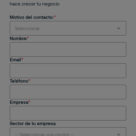
hace crecer tu negocio
Motivo del contacto:
Seleccionar
Nombre
Estoy interesado en servicios y/o soluciones de
Securitas
Email
Soy cliente actual
Estoy interesado en una oportunidad de empleo
Teléfono
Tengo una consulta general
Empresa
Sector de tu empresa
-- Seleccionar una opción --