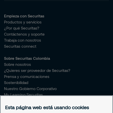
Empieza con Securitas
Productos y servicios
¿Por qué Securitas?
Contáctenos y soporte
Trabaja con nosotros
Securitas connect
Sobre Securitas Colombia
Sobre nosotros
¿Quieres ser proveedor de Securitas?
Prensa y comunicaciones
Sostenibilidad
Nuestro Gobierno Corporativo
My Learning Securitas
Portal del Empleado
Soporte empleado
Esta página web está usando cookies
Periódico Securitízate