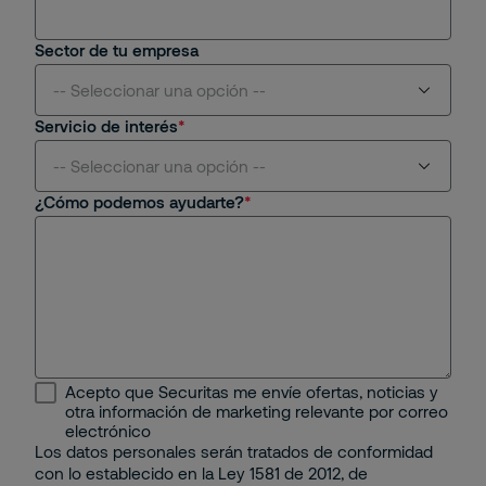
Sector de tu empresa
-- Seleccionar una opción --
Servicio de interés
Aviación
-- Seleccionar una opción --
¿Cómo podemos ayudarte?
Centros Comerciales y Retail
Seguridad Física
Educativo
Seguridad Remota
Energético
Protección Contra Incendios
Industrial
Seguridad Mobile
Acepto que Securitas me envíe ofertas, noticias y
Minería e Hidrocarburos
otra información de marketing relevante por correo
Seguridad Electrónica
electrónico
Los datos personales serán tratados de conformidad
Portuario
con lo establecido en la Ley 1581 de 2012, de
Gestión Corporativa del Riesgo