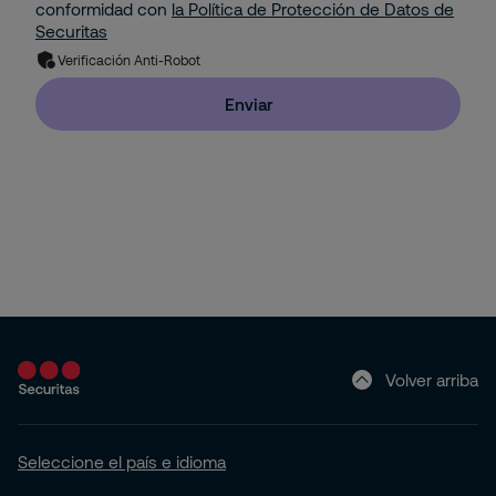
conformidad con
la Política de Protección de Datos de
Property
Securitas
Solución de Seguridad: Integración de 2 o más
Verificación Anti-Robot
Servicios con Tecnología
Residencial
Enviar
Pyme
Hogar (Apartamento o Casa)
Volver arriba
Seleccione el país e idioma