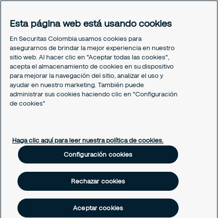
Portal del Empleado
Soporte empleado
Esta página web está usando cookies
Periódico Securitízate
En Securitas Colombia usamos cookies para
Un café con Securitas
asegurarnos de brindar la mejor experiencia en nuestro
sitio web. Al hacer clic en "Aceptar todas las cookies",
acepta el almacenamiento de cookies en su dispositivo
Legal
para mejorar la navegación del sitio, analizar el uso y
Nuestras políticas
ayudar en nuestro marketing. También puede
Política de Protección de datos
administrar sus cookies haciendo clic en "Configuración
Política de Cookies
de cookies"
Configuración cookies
Haga clic aquí para leer nuestra política de cookies.
Configuración cookies
Rechazar cookies
Aceptar cookies