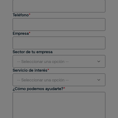
Soy cliente actual
Estoy interesado en una oportunidad de
Teléfono
empleo
Tengo una consulta general
Empresa
Sector de tu empresa
-- Seleccionar una opción --
Servicio de interés
Aviación
-- Seleccionar una opción --
¿Cómo podemos ayudarte?
Centros Comerciales y Retail
Seguridad Física
Educativo
Seguridad Remota
Energético