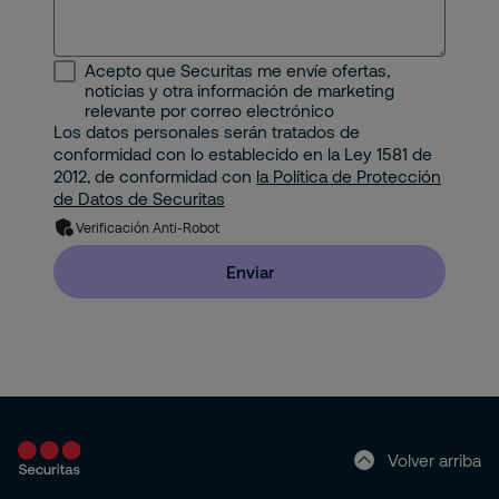
Protección Contra Incendios
Industrial
Seguridad Mobile
Acepto que Securitas me envíe ofertas,
Minería e Hidrocarburos
noticias y otra información de marketing
Seguridad Electrónica
relevante por correo electrónico
Los datos personales serán tratados de
Portuario
conformidad con lo establecido en la Ley 1581 de
Gestión Corporativa del Riesgo
2012, de conformidad con
la Política de Protección
Property
de Datos de Securitas
Solución de Seguridad: Integración de 2 o
Verificación Anti-Robot
más Servicios con Tecnología
Residencial
Enviar
Pyme
Hogar (Apartamento o Casa)
Volver arriba