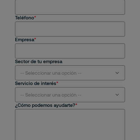
Soy cliente actual
Estoy interesado en una oportunidad de
Teléfono
empleo
Tengo una consulta general
Empresa
Sector de tu empresa
-- Seleccionar una opción --
Servicio de interés
Aviación
-- Seleccionar una opción --
¿Cómo podemos ayudarte?
Centros Comerciales y Retail
Seguridad Física
Educativo
Seguridad Remota
Energético