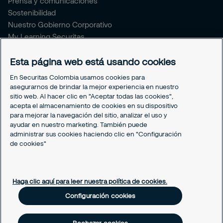
Prensa y comunicaciones
Sostenibilidad
Nuestro Gobierno Corporativo
My Learning Securitas
Portal del Empleado
Soporte empleado
Esta página web está usando cookies
Periódico Securitízate
En Securitas Colombia usamos cookies para
Un café con Securitas
asegurarnos de brindar la mejor experiencia en nuestro
sitio web. Al hacer clic en "Aceptar todas las cookies",
acepta el almacenamiento de cookies en su dispositivo
Legal
para mejorar la navegación del sitio, analizar el uso y
Nuestras políticas
ayudar en nuestro marketing. También puede
Política de Protección de datos
administrar sus cookies haciendo clic en "Configuración
Política de Cookies
de cookies"
Configuración cookies
Haga clic aquí para leer nuestra política de cookies.
Configuración cookies