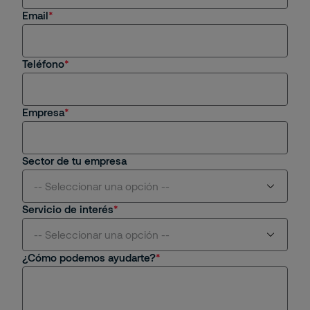
Email
Soy cliente actual
Estoy interesado en una oportunidad de empleo
Teléfono
Tengo una consulta general
Empresa
Sector de tu empresa
-- Seleccionar una opción --
Servicio de interés
Aviación
-- Seleccionar una opción --
¿Cómo podemos ayudarte?
Centros Comerciales y Retail
Seguridad Física
Educativo
Seguridad Remota