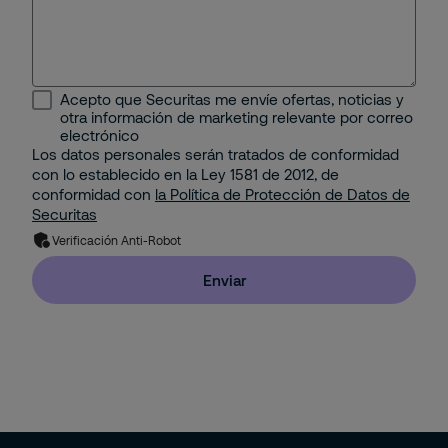
Energético
Protección Contra Incendios
Industrial
Seguridad Mobile
Acepto que Securitas me envíe ofertas, noticias y
Minería e Hidrocarburos
otra información de marketing relevante por correo
Seguridad Electrónica
electrónico
Los datos personales serán tratados de conformidad
Portuario
con lo establecido en la Ley 1581 de 2012, de
Gestión Corporativa del Riesgo
conformidad con
la Política de Protección de Datos de
Property
Securitas
Solución de Seguridad: Integración de 2 o más
Verificación Anti-Robot
Servicios con Tecnología
Residencial
Enviar
Pyme
Hogar (Apartamento o Casa)