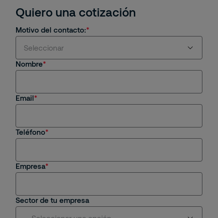
RIC
Quiero una cotización
Motivo del contacto:
Seleccionar
Nombre
Estoy interesado en servicios y/o soluciones de
Securitas
Email
Soy cliente actual
Estoy interesado en una oportunidad de empleo
Teléfono
Tengo una consulta general
Empresa
Sector de tu empresa