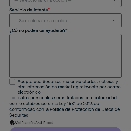
-- Seleccionar una opción --
Servicio de interés
Aviación
-- Seleccionar una opción --
¿Cómo podemos ayudarte?
Centros Comerciales y Retail
Seguridad Física
Educativo
Seguridad Remota
Energético
Protección Contra Incendios
Industrial
Seguridad Mobile
Acepto que Securitas me envíe ofertas, noticias y
Minería e Hidrocarburos
otra información de marketing relevante por correo
Seguridad Electrónica
electrónico
Los datos personales serán tratados de conformidad
Portuario
con lo establecido en la Ley 1581 de 2012, de
Gestión Corporativa del Riesgo
conformidad con
la Política de Protección de Datos de
Property
Securitas
Solución de Seguridad: Integración de 2 o más
Verificación Anti-Robot
Servicios con Tecnología
Residencial