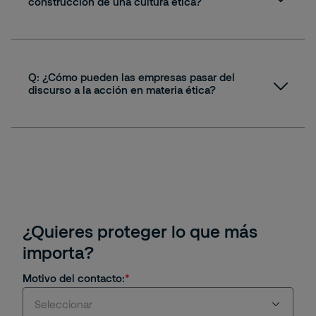
construcción de una cultura ética?
Sostenibilidad y responsabilidad
A:
social
Q: ¿Cómo pueden las empresas pasar del
discurso a la acción en materia ética?
Sostenibilidad y responsabilidad
A:
social
Sostenibilidad y responsabilidad
social
¿Quieres proteger lo que más
importa?
Motivo del contacto:
Sostenibilidad y responsabilidad
Seleccionar
social