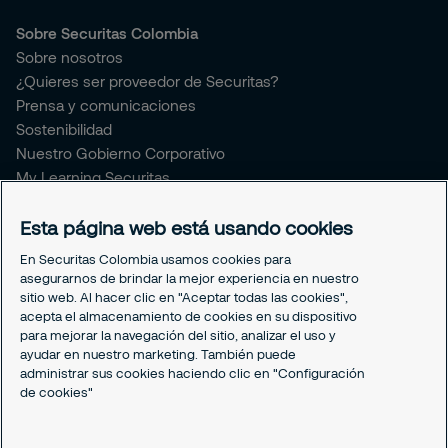
Sobre Securitas Colombia
Sobre nosotros
¿Quieres ser proveedor de Securitas?
Prensa y comunicaciones
Sostenibilidad
Nuestro Gobierno Corporativo
My Learning Securitas
Portal del Empleado
Soporte empleado
Esta página web está usando cookies
Periódico Securitízate
En Securitas Colombia usamos cookies para
Un café con Securitas
asegurarnos de brindar la mejor experiencia en nuestro
sitio web. Al hacer clic en "Aceptar todas las cookies",
acepta el almacenamiento de cookies en su dispositivo
Legal
para mejorar la navegación del sitio, analizar el uso y
Nuestras políticas
ayudar en nuestro marketing. También puede
Política de Protección de datos
administrar sus cookies haciendo clic en "Configuración
Política de Cookies
de cookies"
Configuración cookies