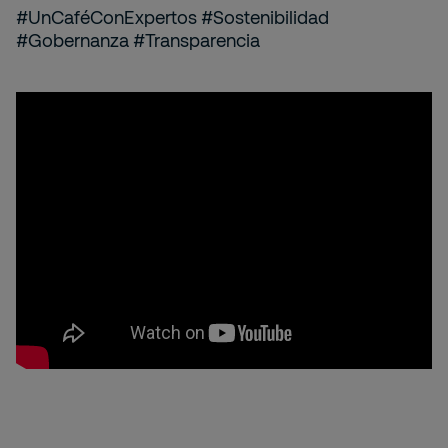
#UnCaféConExpertos #Sostenibilidad
#Gobernanza #Transparencia