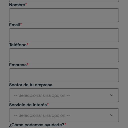
Nombre
Estoy interesado en servicios y/o soluciones de
Securitas
Email
Soy cliente actual
Estoy interesado en una oportunidad de empleo
Teléfono
Tengo una consulta general
Empresa
Sector de tu empresa
-- Seleccionar una opción --
Servicio de interés
Aviación
-- Seleccionar una opción --
¿Cómo podemos ayudarte?
Centros Comerciales y Retail