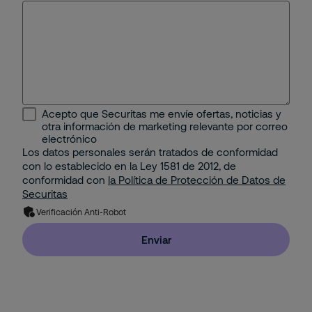
Seguridad Física
Educativo
Seguridad Remota
Energético
Protección Contra Incendios
Industrial
Seguridad Mobile
Acepto que Securitas me envíe ofertas, noticias y
Minería e Hidrocarburos
otra información de marketing relevante por correo
Seguridad Electrónica
electrónico
Los datos personales serán tratados de conformidad
Portuario
con lo establecido en la Ley 1581 de 2012, de
Gestión Corporativa del Riesgo
conformidad con
la Política de Protección de Datos de
Property
Securitas
Solución de Seguridad: Integración de 2 o más
Verificación Anti-Robot
Servicios con Tecnología
Residencial
Enviar
Pyme
Hogar (Apartamento o Casa)