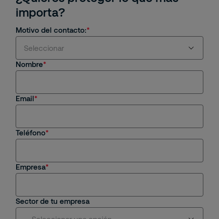
importa?
Motivo del contacto:
Sostenibilidad y responsabilidad
Seleccionar
social
Nombre
Estoy interesado en servicios y/o soluciones de
Securitas
Email
Soy cliente actual
Estoy interesado en una oportunidad de empleo
Teléfono
Tengo una consulta general
Empresa
Sector de tu empresa
-- Seleccionar una opción --