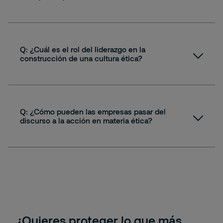
A:
Q: ¿Cuál es el rol del liderazgo en la
construcción de una cultura ética?
Sostenibilidad y responsabilidad
A:
social
Q: ¿Cómo pueden las empresas pasar del
discurso a la acción en materia ética?
Sostenibilidad y responsabilidad
A:
social
Sostenibilidad y responsabilidad
social
¿Quieres proteger lo que más