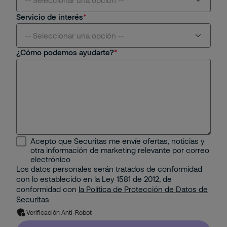
Servicio de interés
Aviación
-- Seleccionar una opción --
¿Cómo podemos ayudarte?
Centros Comerciales y Retail
Seguridad Física
Educativo
Seguridad Remota
Energético
Protección Contra Incendios
Industrial
Seguridad Mobile
Acepto que Securitas me envíe ofertas, noticias y
Minería e Hidrocarburos
otra información de marketing relevante por correo
Seguridad Electrónica
electrónico
Los datos personales serán tratados de conformidad
Portuario
con lo establecido en la Ley 1581 de 2012, de
Gestión Corporativa del Riesgo
conformidad con
la Política de Protección de Datos de
Property
Securitas
Solución de Seguridad: Integración de 2 o más
Verificación Anti-Robot
Servicios con Tecnología
Residencial