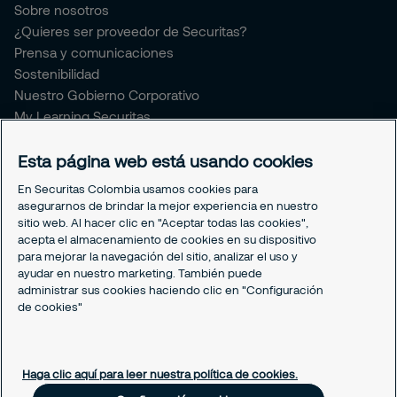
Sobre nosotros
¿Quieres ser proveedor de Securitas?
Prensa y comunicaciones
Sostenibilidad
Nuestro Gobierno Corporativo
My Learning Securitas
Portal del Empleado
Soporte empleado
Esta página web está usando cookies
Periódico Securitízate
En Securitas Colombia usamos cookies para
Un café con Securitas
asegurarnos de brindar la mejor experiencia en nuestro
sitio web. Al hacer clic en "Aceptar todas las cookies",
acepta el almacenamiento de cookies en su dispositivo
Legal
para mejorar la navegación del sitio, analizar el uso y
Nuestras políticas
ayudar en nuestro marketing. También puede
Política de Protección de datos
administrar sus cookies haciendo clic en "Configuración
Política de Cookies
de cookies"
Configuración cookies
Haga clic aquí para leer nuestra política de cookies.